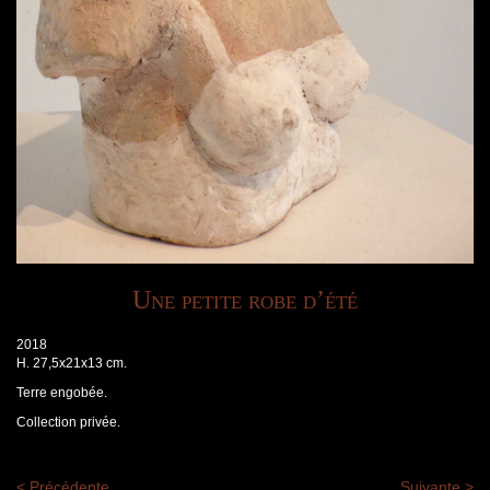
Une petite robe d’été
2018
H. 27,5x21x13 cm.
Terre engobée.
Collection privée.
< Précédente
Suivante >